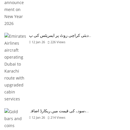
دبئی کراچی روٹ پر ایمریٹس کی پ…
12 Jan 26
226
Views
سونے کی قیمت میں ریکارڈ اضافہ،…
12 Jan 26
214
Views