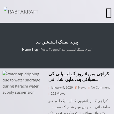
پپری پمپنگ اسٹیشن بند
Home Blog
›
Posts Tagged "پپری پمپنگ اسٹیشن بند"
کراچی میں 4 روز کے لیے پانی کی
سپلائی بند، ملیر، شاہ فی…
January 9, 2026
News
No Comment
252
Views
کراچی کے رہائشیوں کے لیے ایک اہم خبر
سامنے آئی ہے جس میں شہر کے سب سے
بڑے واٹر سپلائی نیٹ ورک پر 4 روز تک