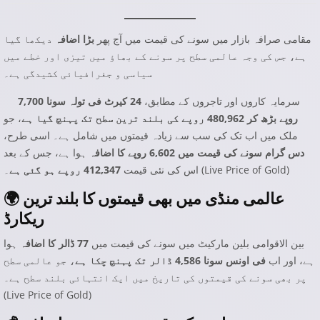
مقامی صرافہ بازار میں سونے کی قیمت میں آج پھر
بڑا اضافہ
دیکھا گیا
ہے، جس کی وجہ عالمی سطح پر سونے کے بھاؤ میں تیزی اور خطے میں
سیاسی و جغرافیائی کشیدگی ہے۔
سرمایہ کاروں اور تاجروں کے مطابق،
24 کیرٹ فی تولہ سونا 7,700
روپے بڑھ کر 480,962 روپے کی بلند ترین سطح تک پہنچ گیا ہے
، جو
ملک میں اب تک کی سب سے زیادہ قیمتوں میں شامل ہے۔ اسی طرح،
دس گرام سونے کی قیمت میں 6,602 روپے کا اضافہ
ہوا ہے، جس کے بعد
)
Live Price of Gold
۔ (
اس کی نئی قیمت
412,347 روپے ہو گئی ہے
🌍 عالمی منڈی میں بھی قیمتوں کا بلند ترین
ریکارڈ
بین الاقوامی بلین مارکیٹ میں سونے کی قیمت میں
77 ڈالر کا اضافہ
ہوا
ہے، اور اب
فی اونس سونا 4,586 ڈالر تک پہنچ چکا ہے
، جو عالمی سطح
پر بھی سونے کی قیمتوں کی تاریخ میں ایک انتہائی بلند سطح ہے۔
(
Live Price of Gold
)