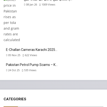
08 Jan 26
1009
Views
E-Challan Cameras Karachi 2025…
05 Nov 25
622
Views
Pakistan Petrol Pump Scams – K…
24 Oct 25
535
Views
CATEGORIES