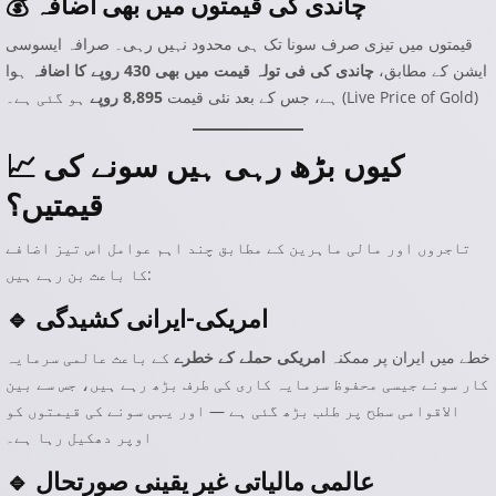
💰 چاندی کی قیمتوں میں بھی اضافہ
قیمتوں میں تیزی صرف سونا تک ہی محدود نہیں رہی۔ صرافہ ایسوسی
ایشن کے مطابق،
چاندی کی فی تولہ قیمت میں بھی 430 روپے کا اضافہ
ہوا
)
Live Price of Gold
ہو گئی ہے۔ (
ہے، جس کے بعد نئی قیمت
8,895 روپے
📈 کیوں بڑھ رہی ہیں سونے کی
قیمتیں؟
تاجروں اور مالی ماہرین کے مطابق چند اہم عوامل اس تیز اضافے
کا باعث بن رہے ہیں:
🔹 امریکی-ایرانی کشیدگی
خطے میں ایران پر ممکنہ
امریکی حملے کے خطرے
کے باعث عالمی سرمایہ
کار سونے جیسی محفوظ سرمایہ کاری کی طرف بڑھ رہے ہیں، جس سے بین
الاقوامی سطح پر طلب بڑھ گئی ہے — اور یہی سونے کی قیمتوں کو
اوپر دھکیل رہا ہے۔
🔹 عالمی مالیاتی غیر یقینی صورتحال