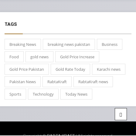
TAGS
Breaking News
breaking news pakistan
Business
Food
gold news
Gold Price Increase
Gold Price Pakistan
Gold Rate Today
Karachi news
Pakistan News
RabtaKraft
RabtaKraft news
Sports
Technology
Today News