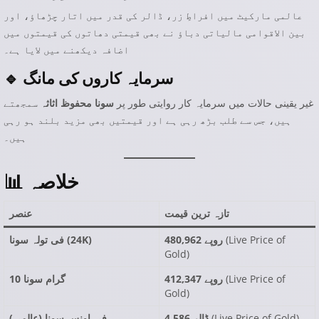
عالمی مارکیٹ میں افراطِ زر، ڈالر کی قدر میں اتار چڑھاؤ، اور
بین الاقوامی مالیاتی دباؤ نے بھی قیمتی دھاتوں کی قیمتوں میں
اضافہ دیکھنے میں لایا ہے۔
🔹 سرمایہ کاروں کی مانگ
غیر یقینی حالات میں سرمایہ کار روایتی طور پر
سونا محفوظ اثاثہ
سمجھتے
ہیں، جس سے طلب بڑھ رہی ہے اور قیمتیں بھی مزید بلند ہو رہی
ہیں۔
📊 خلاصہ
تازہ ترین قیمت
عنصر
Live Price of
(
480,962 روپے
فی تولہ سونا (24K)
Gold
)
Live Price of
(
412,347 روپے
10 گرام سونا
Gold
)
)
Live Price of Gold
(
4,586 ڈالر
فی اونس سونا (عالمی)