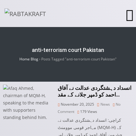
anti-terrorism court Pakistan
Home Blog
›
Posts Tagged "anti-terrorism court Pakistan"
انسداد دہشتگردی عدالت نے آفاق
احمد کو ڈمپر جلانے کے مقد…
November 20, 2025
News
No
Comment
179
Views
کراچی: انسداد دہشتگردی عدالت نے
مہاجر قومی موومنٹ (MQM-H) کے
چیئرمین آفاق احمد کو ڈمپر جلانے اور