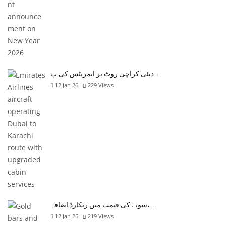
دبئی کراچی روٹ پر ایمریٹس کی پ…
12 Jan 26
229
Views
سونے کی قیمت میں ریکارڈ اضافہ،…
12 Jan 26
219
Views