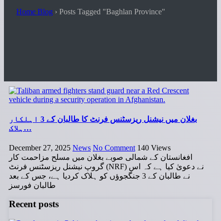
Home Blog
›
Posts Tagged "Baghlan Province"
بغلان میں نیشنل ریزسٹنس فرنٹ کا طالبان کے 3 اہلکار
ہلاک…
December 27, 2025
News
No Comment
140
Views
افغانستان کے شمالی صوبے بغلان میں مسلح مزاحمت کار
گروپ نیشنل ریزسٹنس فرنٹ (NRF) نے دعویٰ کیا ہے کہ اس
نے طالبان کے 3 جنگجوؤں کو ہلاک کردیا ہے، جس کے بعد
طالبان فورسز
Recent posts