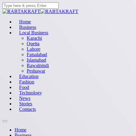
Home
Business
Local Business
Karachi
Quetta
Lahore
Faisalabad
Islamabad
Rawalpindi
Peshawar
Education
Fashion
Food
Technology
News
Stories
Contacts
Home
Business