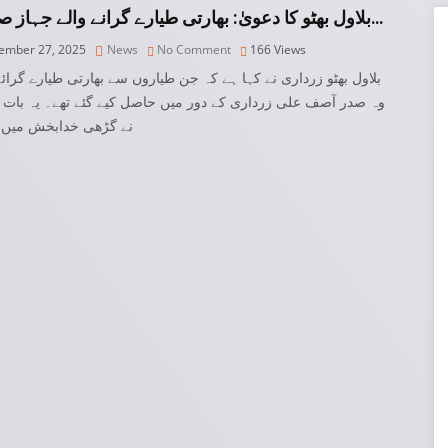
بلاول بھٹو کا دعویٰ: بھارتی طیارے گرانے والے جہاز صدر ز…
mber 27, 2025
News
No Comment
166
Views
بلاول بھٹو زرداری نے کہا ہے کہ جن طیاروں سے بھارتی طیارے گرائ،
وہ صدر آصف علی زرداری کے دور میں حاصل کیے گئے تھے۔ یہ بات 
نے گڑھی خدابخش میں 