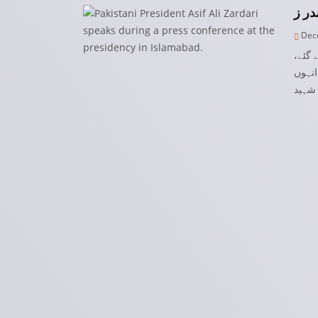
Dece
ے گئے
انہوں
شہید