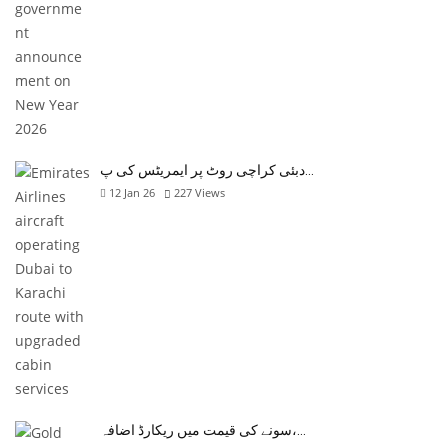
دبئی کراچی روٹ پر ایمریٹس کی پ…
12 Jan 26
227
Views
سونے کی قیمت میں ریکارڈ اضافہ،…