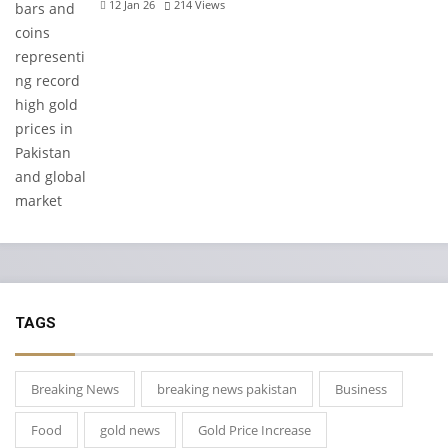
12 Jan 26
214
Views
TAGS
Breaking News
breaking news pakistan
Business
Food
gold news
Gold Price Increase