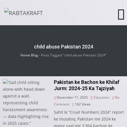
child abuse Pakistan 2024
Home Blog
›
Posts Tagged "child abuse Pakistan 2024"
Pakistan ke Bachon ke Khilaf
Jurm: 2024-25 Ka Tajziyah
November 11, 2025
Education
No
Comment
162
Views
Sahil ki “Cruel Numbers 2024” report
ke mutabiq, Pakistan me 2024 ke
poore saal me 3,364 bachon ke