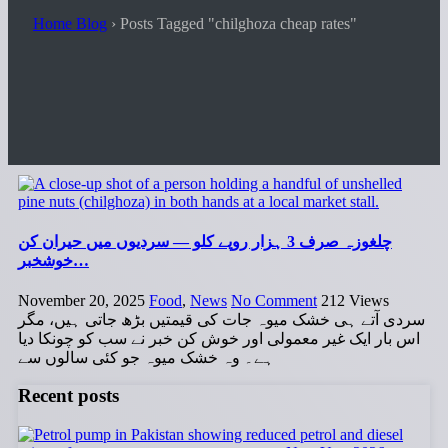
Home Blog
›
Posts Tagged "chilghoza cheap rates"
چلغوزہ صرف 3 ہزار روپے کلو — سردیوں میں حیران کن
خوشخبر…
November 20, 2025
Food
,
News
No Comment
212
Views
سردی آتے ہی خشک میوہ جات کی قیمتیں بڑھ جاتی ہیں، مگر
اس بار ایک غیر معمولی اور خوش کن خبر نے سب کو چونکا دیا
ہے۔ وہ خشک میوہ جو کئی سالوں سے
Recent posts