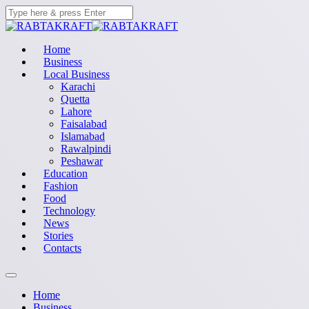
Home
Business
Local Business
Karachi
Quetta
Lahore
Faisalabad
Islamabad
Rawalpindi
Peshawar
Education
Fashion
Food
Technology
News
Stories
Contacts
Home
Business