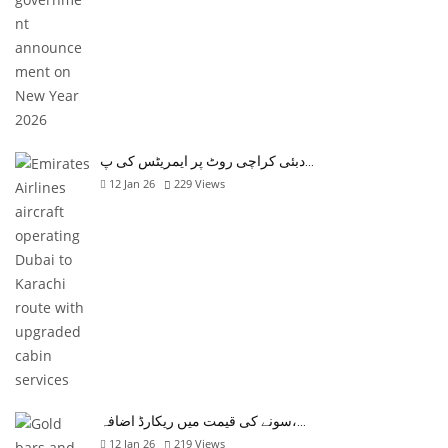
دبئی کراچی روٹ پر ایمریٹس کی پ…
12 Jan 26
229
Views
سونے کی قیمت میں ریکارڈ اضافہ،…
12 Jan 26
219
Views