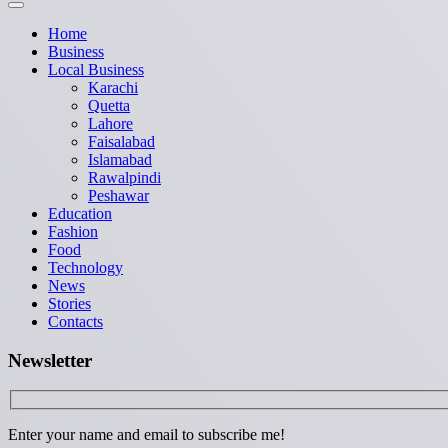
Home
Business
Local Business
Karachi
Quetta
Lahore
Faisalabad
Islamabad
Rawalpindi
Peshawar
Education
Fashion
Food
Technology
News
Stories
Contacts
Newsletter
Enter your name and email to subscribe me!