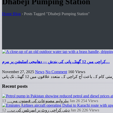
Dhabeji Pumping Station
Home Blog
›
Posts Tagged "Dhabeji Pumping Station"
کراچی میں 12 گھنٹے پانی کی بندش — دھابیجی اسٹیشن پر مرم…
November 27, 2025
News
No Comment
160
Views
اعث آج کراچی کے متعدد علاقوں میں 12 گھنٹے تک پانی
Recent posts
پیٹرولیم مصنوعات کی قیمتوں میں…
13 Jan 26
254
Views
دبئی کراچی روٹ پر ایمریٹس کی پ…
12 Jan 26
226
Views