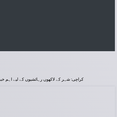
کراچی: شہر کے لاکھوں رہائشیوں کے لیے اہم خبر سام