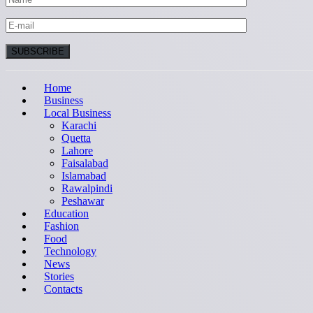
Home
Business
Local Business
Karachi
Quetta
Lahore
Faisalabad
Islamabad
Rawalpindi
Peshawar
Education
Fashion
Food
Technology
News
Stories
Contacts