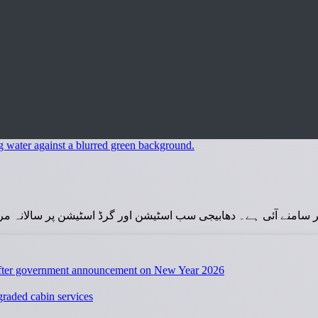
نے آئی ہے۔ دھابیجی سب اسٹیشن اور گرڈ اسٹیشن پر سالانہ مرمتی کام کے ب