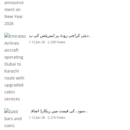
دبئی کراچی روٹ پر ایمریٹس کی پ…
12 Jan 26
228
Views
سونے کی قیمت میں ریکارڈ اضافہ،…
12 Jan 26
216
Views