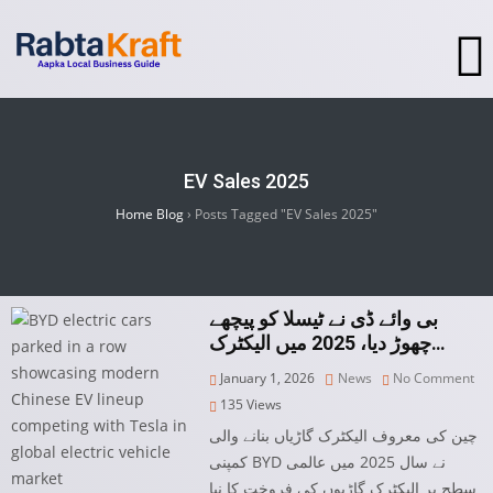
EV Sales 2025
Home Blog
›
Posts Tagged "EV Sales 2025"
بی وائے ڈی نے ٹیسلا کو پیچھے
چھوڑ دیا، 2025 میں الیکٹرک…
January 1, 2026
News
No Comment
135
Views
چین کی معروف الیکٹرک گاڑیاں بنانے والی
کمپنی BYD نے سال 2025 میں عالمی
سطح پر الیکٹرک گاڑیوں کی فروخت کا نیا