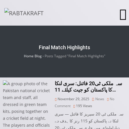
Final Match Highlights
Home Blog
›
Posts Tagged "Final Match Highlights"
سہ ملکی ٹی20 فائنل: سری لنکا
کا پاکستان کو جیت کیلئے 11…
November 29, 2025
News
No
Comment
195
Views
سہ ملکی ٹی 20 سیریز کا فائنل — سری
لنکا نے پاکستان کو 115 رنز کا ہدف دے
دیاراولپنڈی میں جاری سہ ملکی ٹی 20