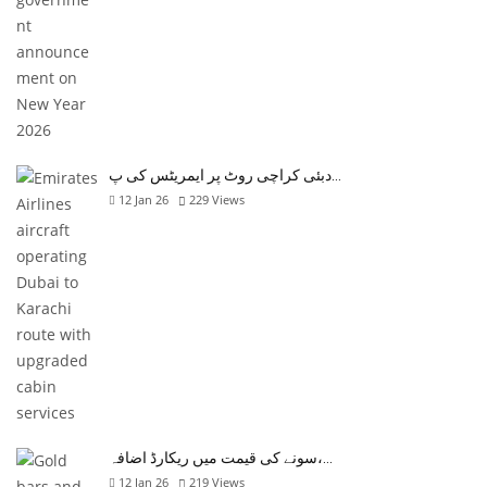
دبئی کراچی روٹ پر ایمریٹس کی پ…
12 Jan 26
229
Views
سونے کی قیمت میں ریکارڈ اضافہ،…
12 Jan 26
219
Views