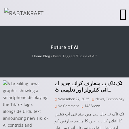
Future of AI
Home Blog
›
Posts Tagged "Future of AI"
ٹک ٹاک نے متعارف کرائے جدید اے
آئی کنٹرولز اور تعلیمی ٹ…
November 27, 2025
News
,
Technology
No Comment
148
Views
ٹک ٹاک نے حال ہی میں چند نئی اپ ڈیٹس
کا اعلان کیا ہے، جن کا مقصد صارفین کو
آرٹیفیشل انٹیلی جنس (اے آئی) سے تیار