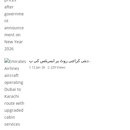
دبئی کراچی روٹ پر ایمریٹس کی پ…
12 Jan 26
229
Views