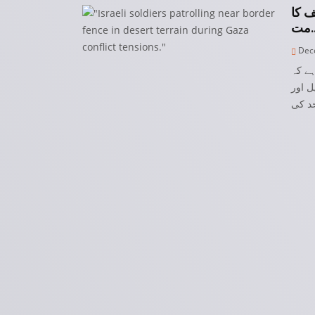
ف کا
ت
Dece
ہے کہ
ل اور
د کی