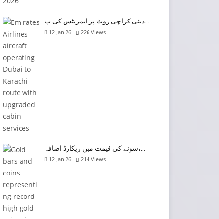
دبئی کراچی روٹ پر ایمریٹس کی پ…
12 Jan 26
226
Views
سونے کی قیمت میں ریکارڈ اضافہ،…
12 Jan 26
214
Views