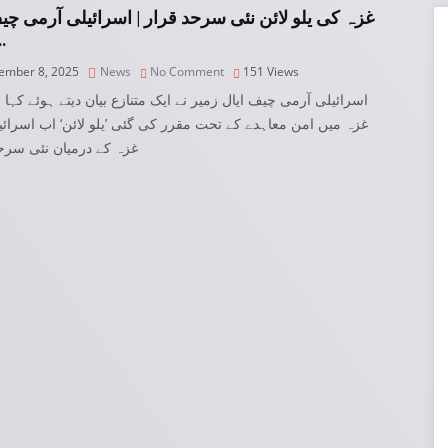
غزہ کی یلو لائن نئی سرحد قرار | اسرائیلی آرمی چی
م…
mber 8, 2025
News
No Comment
151
Views
اسرائیلی آرمی چیف ایال زمیر نے ایک متنازع بیان دیتے ہوئے کہا 
غزہ میں امن معاہدے کے تحت مقرر کی گئی ’یلو لائن‘ اب اسرائی
غزہ کے درمیان نئی سرح