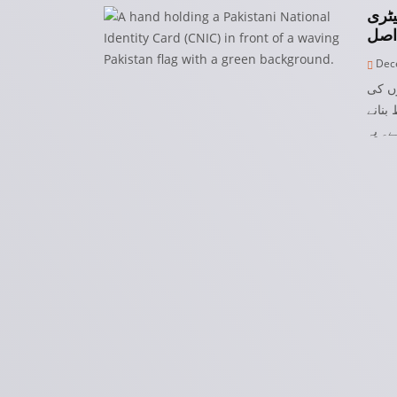
یٹری
Dece
وں کی
بنانے
ے۔ یہ