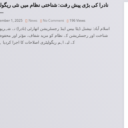
نادرا کی بڑی پیش رفت: شناختی نظام میں نئی ریگول
اصل…
mber 1, 2025
News
No Comment
196
Views
اسلام آباد: نیشنل ڈیٹا بیس اینڈ رجسٹریشن اتھارٹی (نادرا) نے شہری
شناخت اور رجسٹریشن کے نظام کو مزید شفاف، مؤثر اور محفوظ 
کے لیے اہم ریگولیٹری اصلاحات کا اجرا کردیا ہ