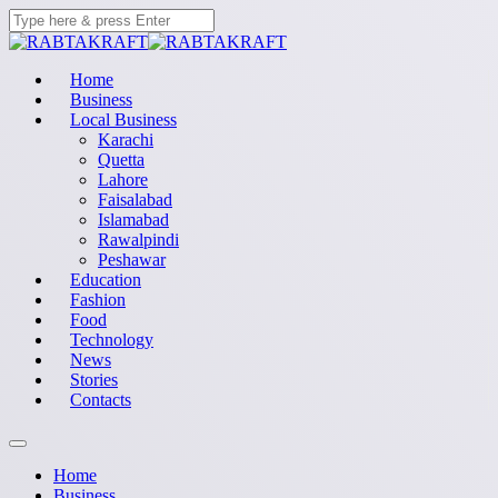
Home
Business
Local Business
Karachi
Quetta
Lahore
Faisalabad
Islamabad
Rawalpindi
Peshawar
Education
Fashion
Food
Technology
News
Stories
Contacts
Home
Business