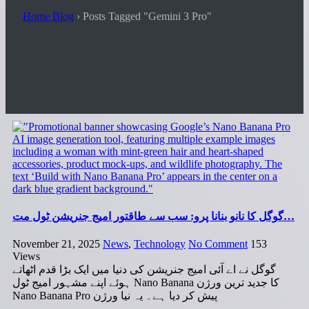
Home Blog
›
Posts Tagged "Gemini 3 Pro"
گوگل کا نانو بنانا پرو: سب سے طاقتور امیج جنریشن ٹول مت…
November 21, 2025
News
,
Technology
No Comment
153
Views
گوگل نے اے آئی امیج جنریشن کی دنیا میں ایک بڑا قدم اٹھاتے
ہوئے اپنے مشہور امیج ٹول Nano Banana کا جدید ترین ورژن
Nano Banana Pro پیش کر دیا ہے۔ یہ نیا ورژن