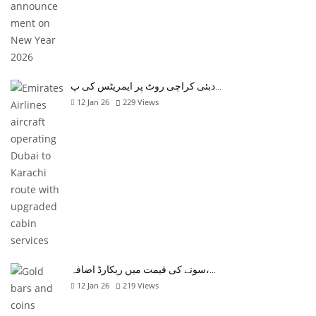
دبئی کراچی روٹ پر ایمریٹس کی پ…
12 Jan 26
229
Views
سونے کی قیمت میں ریکارڈ اضافہ،…
12 Jan 26
219
Views