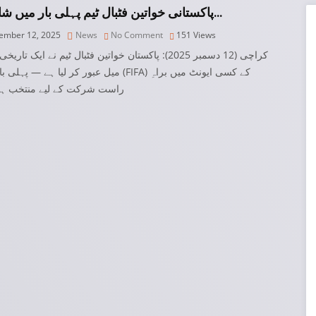
-پاکستانی خواتین فٹبال ٹیم پہلی بار میں شامل…
mber 12, 2025
News
No Comment
151
Views
کراچی (12 دسمبر 2025): پاکستان خواتین فٹبال ٹیم نے ایک تار
میل عبور کر لیا ہے — پہل (FIFA) کے کسی ایونٹ میں براہِ
راست شرکت کے لیے منتخب ہون