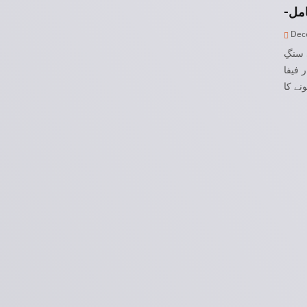
Dece
یخی سنگِ
ی بار فیفا
ے کا