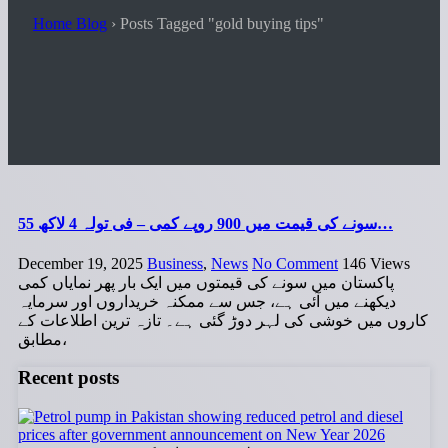
Home Blog
›
Posts Tagged "gold buying tips"
سونے کی قیمت میں 900 روپے کمی – فی تولہ 4 لاکھ 55…
December 19, 2025
Business
,
News
No Comment
146
Views
پاکستان میں سونے کی قیمتوں میں ایک بار پھر نمایاں کمی
دیکھنے میں آئی ہے، جس سے ممکنہ خریداروں اور سرمایہ
کاروں میں خوشی کی لہر دوڑ گئی ہے۔ تازہ ترین اطلاعات کے
مطابق،
Recent posts