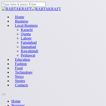
Home
Business
Local Business
Karachi
Quetta
Lahore
Faisalabad
Islamabad
Rawalpindi
Peshawar
Education
Fashion
Food
Technology
News
Stories
Contacts
Home
Business