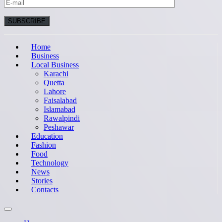
Home
Business
Local Business
Karachi
Quetta
Lahore
Faisalabad
Islamabad
Rawalpindi
Peshawar
Education
Fashion
Food
Technology
News
Stories
Contacts