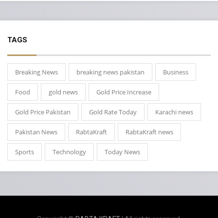
TAGS
Breaking News
breaking news pakistan
Business
Food
gold news
Gold Price Increase
Gold Price Pakistan
Gold Rate Today
Karachi news
Pakistan News
RabtaKraft
RabtaKraft news
Sports
Technology
Today News