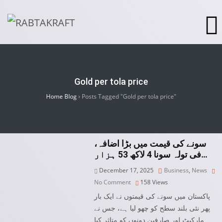
Gold per tola price
Home Blog
›
Posts Tagged "Gold per tola price"
سونے کی قیمت میں بڑا اضافہ،
فی تولہ سونا 4 لاکھ 53 ہزار…
December 17, 2025
Business
,
News
No Comment
158
Views
پاکستان میں سونے کی قیمتوں نے ایک بار
پھر نئی بلند سطح کو چھو لیا ہے، جس نے
مارکیٹ اور صارفین دونوں کو متاثر کیا