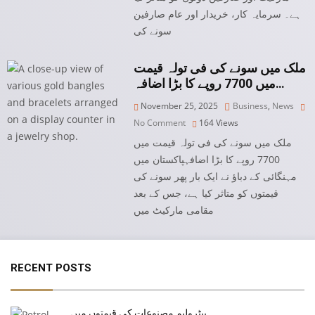
ہے۔ سرمایہ کار، خریدار اور عام صارفین
سونے کی
ملک میں سونے کی فی تولہ قیمت
میں 7700 روپے کا بڑا اضافہ…
November 25, 2025
Business
,
News
No Comment
164
Views
ملک میں سونے کی فی تولہ قیمت میں
7700 روپے کا بڑا اضافہپاکستان میں
مہنگائی کے دباؤ نے ایک بار پھر سونے کی
قیمتوں کو متاثر کیا ہے، جس کے بعد
مقامی مارکیٹ میں
RECENT POSTS
پیٹرولیم مصنوعات کی قیمتوں میں…