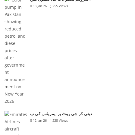
13 Jan 26
255
Views
دبئی کراچی روٹ پر ایمریٹس کی پ…
12 Jan 26
228
Views