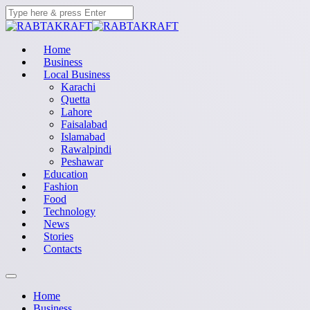
Home
Business
Local Business
Karachi
Quetta
Lahore
Faisalabad
Islamabad
Rawalpindi
Peshawar
Education
Fashion
Food
Technology
News
Stories
Contacts
Home
Business