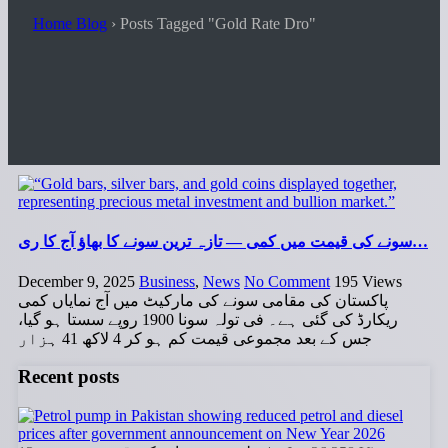
Home Blog
›
Posts Tagged "Gold Rate Dro"
سونے کی قیمت میں کمی — تازہ ترین سونے کا بھاؤ آج کا ری…
December 9, 2025
Business
,
News
No Comment
195
Views
پاکستان کی مقامی سونے کی مارکیٹ میں آج نمایاں کمی
ریکارڈ کی گئی ہے۔ فی تولہ سونا 1900 روپے سستا ہو گیا،
جس کے بعد مجموعی قیمت کم ہو کر 4 لاکھ 41 ہزار
Recent posts