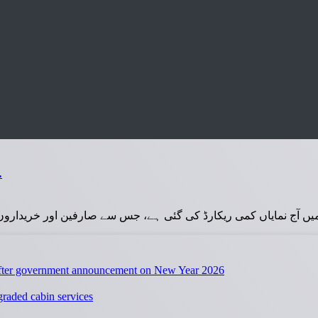
سونے کی قی…
 آج نمایاں کمی ریکارڈ کی گئی ہے، جس سے صارفین اور خریداروں ک