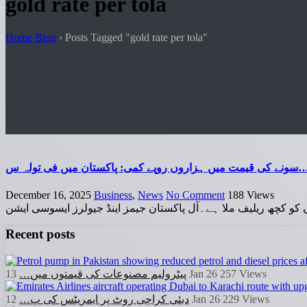
gold rate per tola
Home Blog
›
Posts Tagged "gold rate per tola"
مت میں ہزاروں روپے کمی: پاکستان میں فی تولہ س
December 16, 2025
Business
,
News
No Comment
188
Views
و کچھ ریلیف ملا ہے۔آل پاکستان جیمز اینڈ جیولرز ایسوسی ایشن
Recent posts
پیٹرولیم مصنوعات کی قیمتوں میں…
13 Jan 26
257
Views
دبئی کراچی روٹ پر ایمریٹس کی پ…
12 Jan 26
229
Views