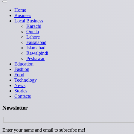
Home
Business
Local Business
Karachi
Quetta
Lahore
Faisalabad
Islamabad
Rawalpindi
Peshawar
Education
Fashion
Food
Technology
News
Stories
Contacts
Newsletter
Enter your name and email to subscribe me!