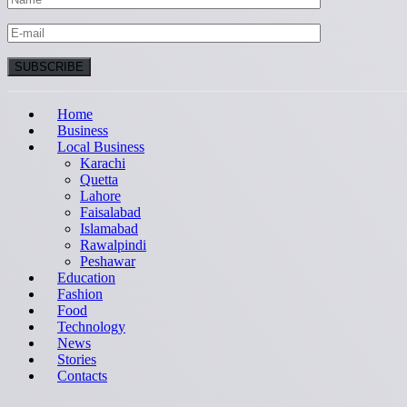
Home
Business
Local Business
Karachi
Quetta
Lahore
Faisalabad
Islamabad
Rawalpindi
Peshawar
Education
Fashion
Food
Technology
News
Stories
Contacts