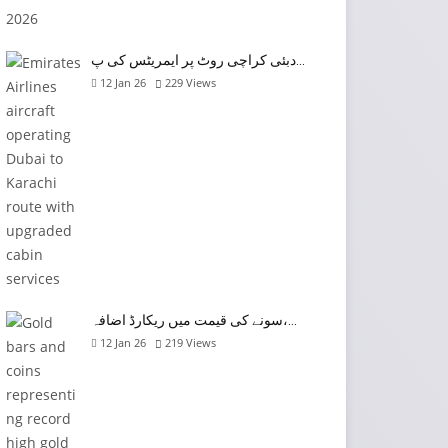
دبئی کراچی روٹ پر ایمریٹس کی پ…
12 Jan 26
229
Views
سونے کی قیمت میں ریکارڈ اضافہ،…
12 Jan 26
219
Views