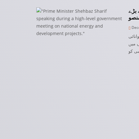
 بڑے
Dece
انائی
 میں
ی کو