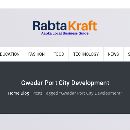
EDUCATION
FASHION
FOOD
TECHNOLOGY
NEWS
Gwadar Port City Development
Home Blog
›
Posts Tagged "Gwadar Port City Development"