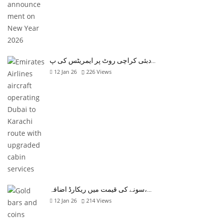
دبئی کراچی روٹ پر ایمریٹس کی پ…
12 Jan 26
226
Views
سونے کی قیمت میں ریکارڈ اضافہ،…
12 Jan 26
214
Views