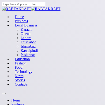
Home
Business
Local Business
Karachi
Quetta
Lahore
Faisalabad
Islamabad
Rawalpindi
Peshawar
Education
Fashion
Food
Technology
News
Stories
Contacts
Home
Business