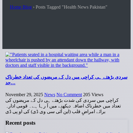
Home Blog
›
Posts Tagged "Health News Pakistan"
سردی بڑھتے ہی کراچی میں دل کے مریضوں کی تعداد خطرناک
حد…
November 29, 2025
News
No Comment
205
Views
کراچی میں سردی کی شدت بڑھتے ہی دل کے مریضوں کی
تعداد میں خطرناک اضافہ دیکھنے میں آ رہا ہے۔ قومی ادارہ
برائے امراضِ قلب (این آئی سی وی ڈی) کی او پی ڈی
Recent posts