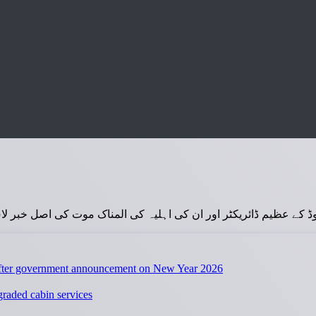
ڈائریکٹر اور ان کی اہلیہ کی المناک موت کی اصل خبر لاس اینجلس (اپ ڈیٹ: 15 دسمبر 2025) 