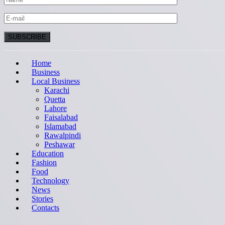
Home
Business
Local Business
Karachi
Quetta
Lahore
Faisalabad
Islamabad
Rawalpindi
Peshawar
Education
Fashion
Food
Technology
News
Stories
Contacts