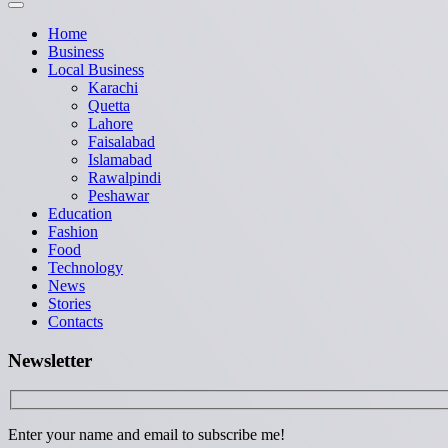
Home
Business
Local Business
Karachi
Quetta
Lahore
Faisalabad
Islamabad
Rawalpindi
Peshawar
Education
Fashion
Food
Technology
News
Stories
Contacts
Newsletter
Enter your name and email to subscribe me!