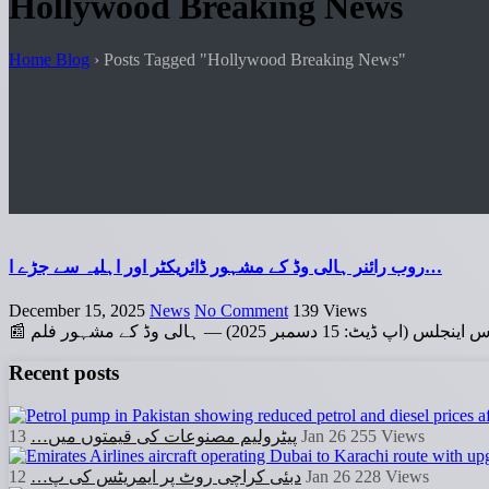
Hollywood Breaking News
Home Blog
›
Posts Tagged "Hollywood Breaking News"
روب رائنر ہالی وڈ کے مشہور ڈائریکٹر اور اہلیہ سے جڑے ا…
December 15, 2025
News
No Comment
139
Views
📰 — ہالی وڈ کے مشہور فلم
Recent posts
پیٹرولیم مصنوعات کی قیمتوں میں…
13 Jan 26
255
Views
دبئی کراچی روٹ پر ایمریٹس کی پ…
12 Jan 26
228
Views