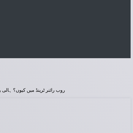
روب رائنر ٹرینڈ میں کیوں؟ ہالی وڈ کے عظیم 