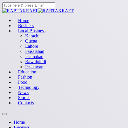
Home
Business
Local Business
Karachi
Quetta
Lahore
Faisalabad
Islamabad
Rawalpindi
Peshawar
Education
Fashion
Food
Technology
News
Stories
Contacts
Home
Business