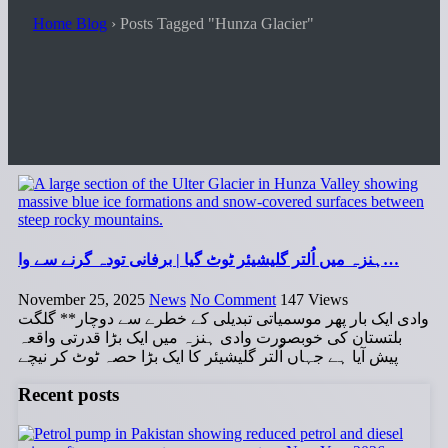
Home Blog
›
Posts Tagged "Hunza Glacier"
ہنزہ میں اُلتر گلیشیئر ٹوٹ گیا | برفانی تودہ گرنے سے وا…
November 25, 2025
News
No Comment
147
Views
وادی ایک بار پھر موسمیاتی تبدیلی کے خطرے سے دوچار** گلگت
بلتستان کی خوبصورت وادی ہنزہ میں ایک بڑا قدرتی واقعہ
پیش آیا ہے جہاں اُلتر گلیشیئر کا ایک بڑا حصہ ٹوٹ کر نیچے
Recent posts