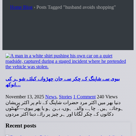
Home Blog
›
Posts Tagged "husband avoids shopping"
بیوی سے شاپنگ کے چکر سے جان چھڑوانے کیلئے شوہر کی
انوکھ…
November 13, 2025
News
,
Stories
1 Comment
240
Views
دنیا بھر میں اکثر مرد حضرات شاپنگ کے نام پر اکثر پریشان
ہوجاتے ہیں۔ چاہے والدہ ہوں، بہن ہو یا پھر بیوی—گھنٹوں
دکانوں کے چکر لگانا اور ہر چیز پر رائے دینا اکثر مردوں
Recent posts