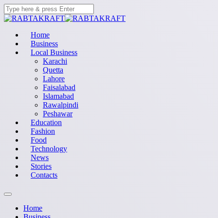
Home
Business
Local Business
Karachi
Quetta
Lahore
Faisalabad
Islamabad
Rawalpindi
Peshawar
Education
Fashion
Food
Technology
News
Stories
Contacts
Home
Business