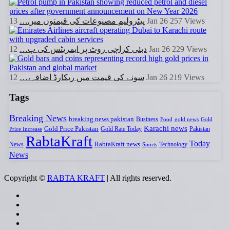
پیٹرولیم مصنوعات کی قیمتوں میں…
13 Jan 26
257
Views
دبئی کراچی روٹ پر ایمریٹس کی پ…
12 Jan 26
229
Views
سونے کی قیمت میں ریکارڈ اضافہ،…
12 Jan 26
219
Views
Tags
Breaking News
breaking news pakistan
Business
Food
gold news
Gold
Karachi news
Gold Price Pakistan
Gold Rate Today
Pakistan
Price Increase
RabtaKraft
Today
RabtaKraft news
News
Sports
Technology
News
Copyright ©
RABTA KRAFT
| All rights reserved.