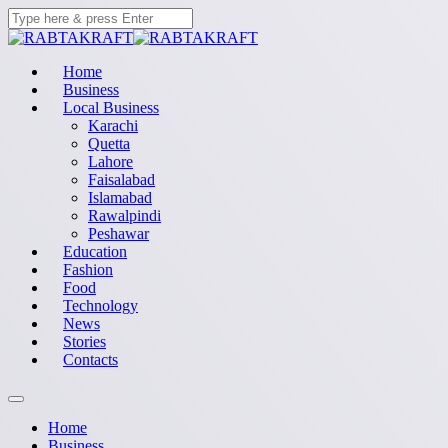
Home
Business
Local Business
Karachi
Quetta
Lahore
Faisalabad
Islamabad
Rawalpindi
Peshawar
Education
Fashion
Food
Technology
News
Stories
Contacts
Home
Business