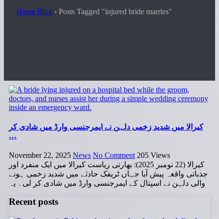
Home Blog
›
Posts Tagged "injured bride marries"
کیرالا میں شدید زخمی دلہن نے ایمرجنسی وارڈ میں شادی کر
…
November 22, 2025
News
No Comment
205
Views
کیرالا (22 نومبر 2025): بھارتی ریاست کیرالا میں ایک منفرد اور
جذباتی واقعہ پیش آیا جہاں ٹریفک حادثے میں شدید زخمی ہونے
والی دلہن نے اسپتال کے ایمرجنسی وارڈ میں شادی کر لی۔ یہ
Recent posts