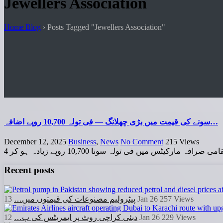
Jewellers Association
Home Blog
›
Posts Tagged "Jewellers Association"
سونے کی قیمت میں بڑی چھلانگ — فی تولہ 10,700 روپے اضافہ…
December 12, 2025
Business
,
News
No Comment
215
Views
Recent posts
پیٹرولیم مصنوعات کی قیمتوں میں…
13 Jan 26
257
Views
دبئی کراچی روٹ پر ایمریٹس کی پ…
12 Jan 26
229
Views