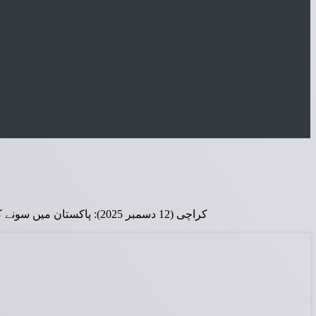
کراچی (12 دسمبر 2025): پاکستان میں سونے کی قیمتوں میں ایک بار پھر نمایاں اضافہ ریکارڈ کیا گیا ہے جس سے مقامی صرافہ مارکیٹس میں فی تولہ سونا 10,700 روپے زیادہ ہو کر 4