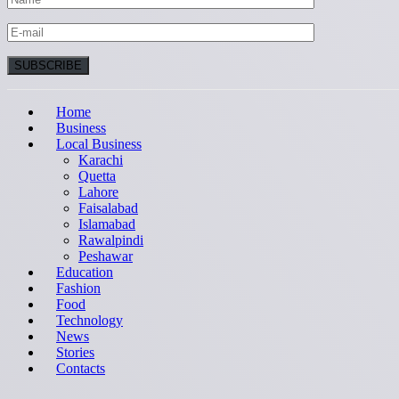
Home
Business
Local Business
Karachi
Quetta
Lahore
Faisalabad
Islamabad
Rawalpindi
Peshawar
Education
Fashion
Food
Technology
News
Stories
Contacts