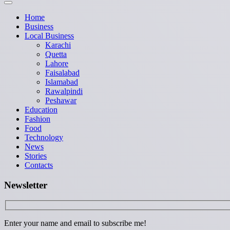
Home
Business
Local Business
Karachi
Quetta
Lahore
Faisalabad
Islamabad
Rawalpindi
Peshawar
Education
Fashion
Food
Technology
News
Stories
Contacts
Newsletter
Enter your name and email to subscribe me!