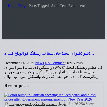
Home Blog
›
Posts Tagged "John Cena Retirement"
ڈبلیو ڈبلیو ای لیجنڈ جان سینا نے ریسلنگ کو الوداع کہہ د…
December 14, 2025
News
No Comment
189
Views
واشنگٹن ڈی سی: ڈبلیو ڈبلیو ای (WWE) کے عظیم ریسلنگ لیجنڈ
جان سینا نے اپنے شاندار اور یادگار کیریئر کو رسمی طور پر
ریٹائرمنٹ کہہ دیا، جو ہفتہ کی رات واشنگٹن میں ہونے والے
Recent posts
پیٹرولیم مصنوعات کی قیمتوں میں…
13 Jan 26
254
Views