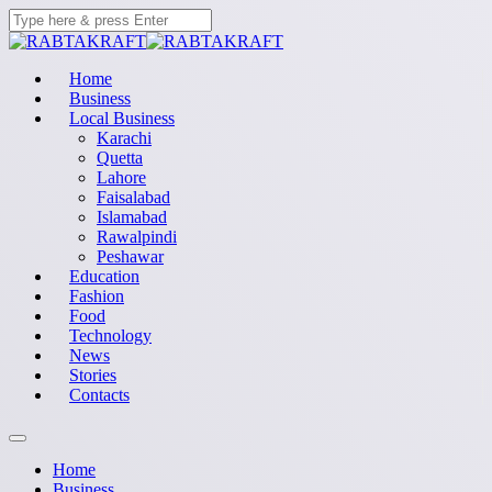
Home
Business
Local Business
Karachi
Quetta
Lahore
Faisalabad
Islamabad
Rawalpindi
Peshawar
Education
Fashion
Food
Technology
News
Stories
Contacts
Home
Business