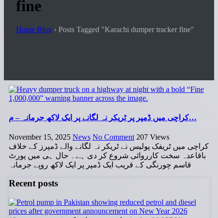
fine
Home Blog
›
Posts Tagged "Karachi dumper tracker fine"
کراچی میں ڈمپر پر ٹریکر نہ لگانے پر ایک لاکھ جرمانہ – م…
November 15, 2025
News
No Comment
207
Views
کراچی میں ٹریفک پولیس نے ٹریکر نہ لگانے والے ڈمپرز کے خلاف
باقاعدہ سخت کارروائی شروع کر دی ہے۔ حال ہی میں پورٹ
قاسم چورنگی کے قریب ایک ڈمپر پر ایک لاکھ روپے جرمانہ
Recent posts