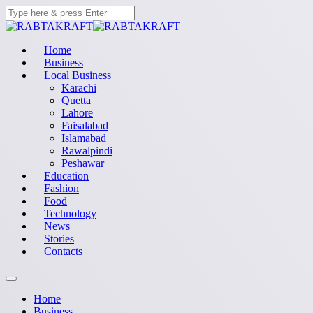
Home
Business
Local Business
Karachi
Quetta
Lahore
Faisalabad
Islamabad
Rawalpindi
Peshawar
Education
Fashion
Food
Technology
News
Stories
Contacts
Home
Business