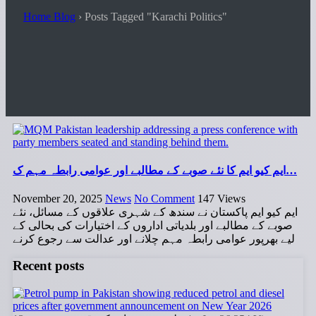
Home Blog
›
Posts Tagged "Karachi Politics"
ایم کیو ایم کا نئے صوبے کے مطالبے اور عوامی رابطہ مہم ک…
November 20, 2025
News
No Comment
147
Views
ایم کیو ایم پاکستان نے سندھ کے شہری علاقوں کے مسائل، نئے
صوبے کے مطالبے اور بلدیاتی اداروں کے اختیارات کی بحالی کے
لیے بھرپور عوامی رابطہ مہم چلانے اور عدالت سے رجوع کرنے
Recent posts