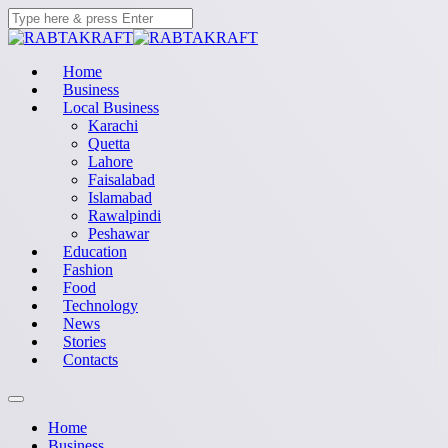
Home
Business
Local Business
Karachi
Quetta
Lahore
Faisalabad
Islamabad
Rawalpindi
Peshawar
Education
Fashion
Food
Technology
News
Stories
Contacts
Home
Business