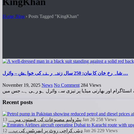
KingKhan
Home Blog
›
Posts Tagged "KingKhan"
شاہ رخ خان کا بیان: 250 سال زندہ رہنے کی خواہش – وائرل …
November 19, 2025
News
No Comment
284
Views
، انسٹاگرام اور بھارتی میڈیا پر تیزی سے وائرل ہو رہی ہے جس میں
Recent posts
پیٹرولیم مصنوعات کی قیمتوں میں…
13 Jan 26
258
Views
دبئی کراچی روٹ پر ایمریٹس کی پ…
12 Jan 26
229
Views