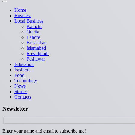
Home
Business
Local Business
Karachi
Quetta
Lahore
Faisalabad
Islamabad
Rawalpindi
Peshawar
Education
Fashion
Food
Technology
News
Stories
Contacts
Newsletter
Enter your name and email to subscribe me!