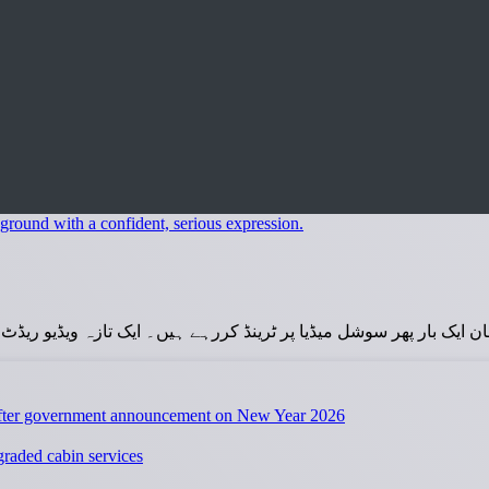
ن ایک بار پھر سوشل میڈیا پر ٹرینڈ کررہے ہیں۔ ایک تازہ ویڈیو ریڈٹ