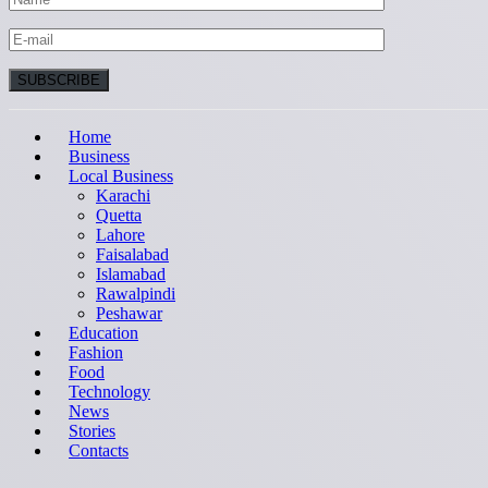
Home
Business
Local Business
Karachi
Quetta
Lahore
Faisalabad
Islamabad
Rawalpindi
Peshawar
Education
Fashion
Food
Technology
News
Stories
Contacts