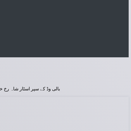
بالی وڈ کے سپر اسٹار شاہ رخ خا