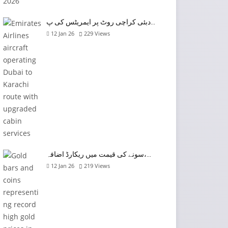
دبئی کراچی روٹ پر ایمریٹس کی پ…
12 Jan 26
229
Views
سونے کی قیمت میں ریکارڈ اضافہ،…
12 Jan 26
219
Views