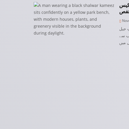
 کیس
Nove
پ جیل
نب سے
ل میں