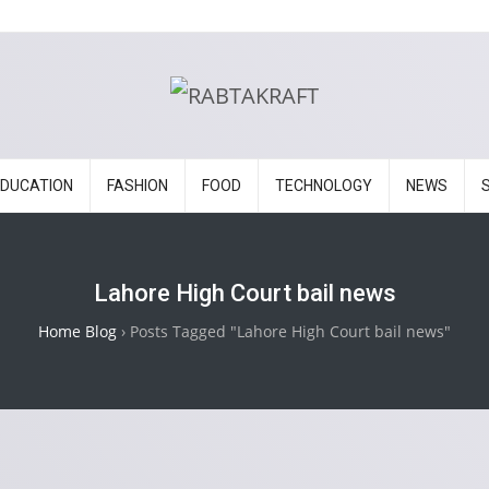
EDUCATION
FASHION
FOOD
TECHNOLOGY
NEWS
Lahore High Court bail news
Home Blog
›
Posts Tagged "Lahore High Court bail news"