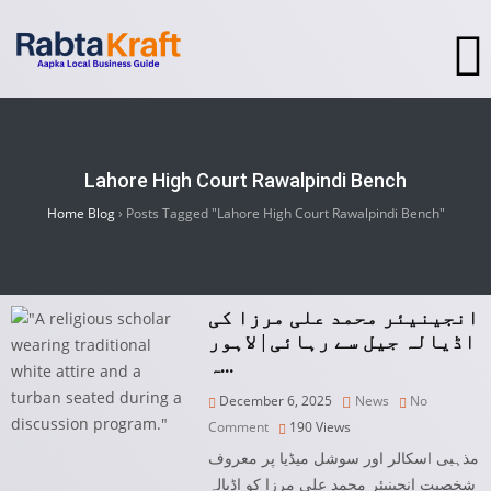
Lahore High Court Rawalpindi Bench
Home Blog
›
Posts Tagged "Lahore High Court Rawalpindi Bench"
انجینیئر محمد علی مرزا کی
اڈیالہ جیل سے رہائی | لاہور
ہ…
December 6, 2025
News
No
Comment
190
Views
مذہبی اسکالر اور سوشل میڈیا پر معروف
شخصیت انجینیئر محمد علی مرزا کو اڈیالہ