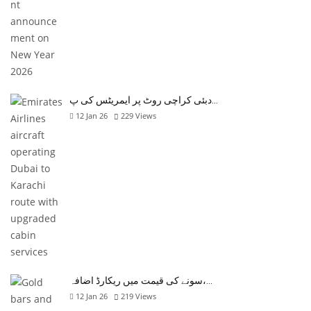
دبئی کراچی روٹ پر ایمریٹس کی پ…
12 Jan 26
229
Views
سونے کی قیمت میں ریکارڈ اضافہ،…
12 Jan 26
219
Views