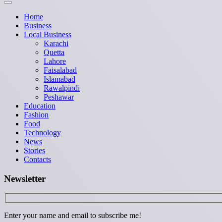
Home
Business
Local Business
Karachi
Quetta
Lahore
Faisalabad
Islamabad
Rawalpindi
Peshawar
Education
Fashion
Food
Technology
News
Stories
Contacts
Newsletter
Enter your name and email to subscribe me!