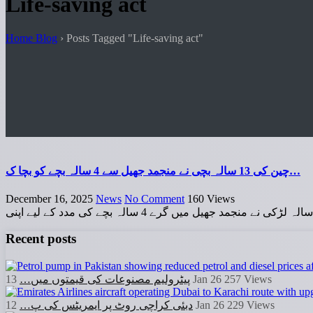
Life-saving act
Home Blog
›
Posts Tagged "Life-saving act"
چین کی 13 سالہ بچی نے منجمد جھیل سے 4 سالہ بچے کو بچا ک…
December 16, 2025
News
No Comment
160
Views
Recent posts
پیٹرولیم مصنوعات کی قیمتوں میں…
13 Jan 26
257
Views
دبئی کراچی روٹ پر ایمریٹس کی پ…
12 Jan 26
229
Views