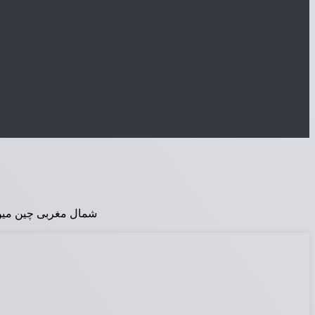
شمال مغربی چین میں 6 دسمبر 2025 کو ایک حیران کن اور متاثر کن واقعہ پیش آیا جب 13 سالہ لڑکی نے منجمد جھیل میں گرے 4 سالہ بچے کی مدد