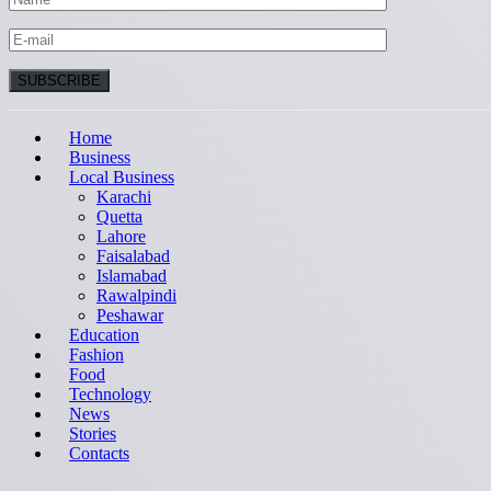
Home
Business
Local Business
Karachi
Quetta
Lahore
Faisalabad
Islamabad
Rawalpindi
Peshawar
Education
Fashion
Food
Technology
News
Stories
Contacts