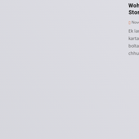
Woh
Sto
Nove
Ek la
kart
bolt
chhu