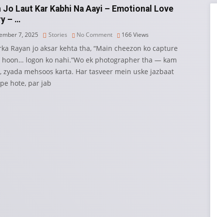
 Jo Laut Kar Kabhi Na Aayi – Emotional Love
ry – …
mber 7, 2025
Stories
No Comment
166
Views
rka Rayan jo aksar kehta tha, “Main cheezon ko capture
a hoon… logon ko nahi.”Wo ek photographer tha — kam
a, zyada mehsoos karta. Har tasveer mein uske jazbaat
pe hote, par jab