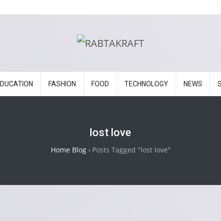
EDUCATION
FASHION
FOOD
TECHNOLOGY
NEWS
lost love
Home Blog
›
Posts Tagged "lost love"