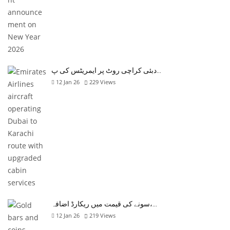
دبئی کراچی روٹ پر ایمریٹس کی پ…
12 Jan 26
229
Views
سونے کی قیمت میں ریکارڈ اضافہ،…
12 Jan 26
219
Views