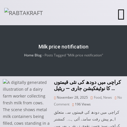
Milk price notification
Home Blog
›
Posts Tagged "Milk price notification"
کراچی میں دودھ کی نئی قیمتوں
کا نوٹیفکیشن جاری — ریٹیل …
November 28, 2025
Food
,
News
No
Comment
196
Views
کراچی میں دودھ کی قیمتوں سے متعلق
اہم پیش رفت سامنے آئی ہے۔ کمشنر
کراچی سید حسن نقوی نے شہر بھر میں