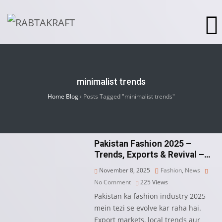
minimalist trends
Home Blog
›
Posts Tagged "minimalist trends"
Pakistan Fashion 2025 –
Trends, Exports & Revival –…
November 8, 2025
Fashion
,
News
No Comment
225
Views
Pakistan ka fashion industry 2025
mein tezi se evolve kar raha hai.
Export markets, local trends aur