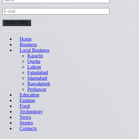
Home
Business
Local Business
Karachi
Quetta
Lahore
Faisalabad
Islamabad
Rawalpindi
Peshawar
Education
Fashion
Food
Technology
News
Stories
Contacts