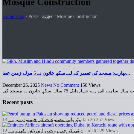
Mosque Construction
Home Blog
›
Posts Tagged "Mosque Construction"
بھارت: مسجد کی تعمیر کے لیے سکھ خاتون نے 5 مرلے زمین عط…
December 26, 2025
News
No Comment
150
Views
اں ایک 75 سالہ سکھ خاتون نے مسجد کی
Recent posts
پیٹرولیم مصنوعات کی قیمتوں میں…
13 Jan 26
257
Views
دبئی کراچی روٹ پر ایمریٹس کی پ…
12 Jan 26
229
Views