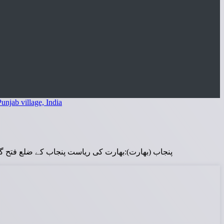
پنجاب (بھارت):بھارت کی ریاست پنجاب کے ضلع فتح گڑھ صاحب ک