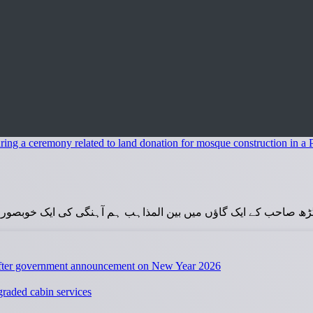
ے ایک گاؤں میں بین المذاہب ہم آہنگی کی ایک خوبصورت مثال سامنے آئی ہے، جہ