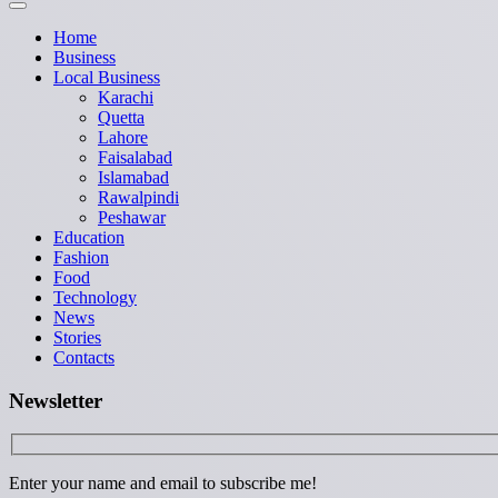
Home
Business
Local Business
Karachi
Quetta
Lahore
Faisalabad
Islamabad
Rawalpindi
Peshawar
Education
Fashion
Food
Technology
News
Stories
Contacts
Newsletter
Enter your name and email to subscribe me!