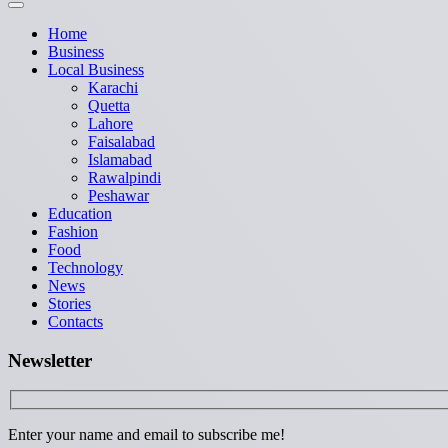
Home
Business
Local Business
Karachi
Quetta
Lahore
Faisalabad
Islamabad
Rawalpindi
Peshawar
Education
Fashion
Food
Technology
News
Stories
Contacts
Newsletter
Enter your name and email to subscribe me!