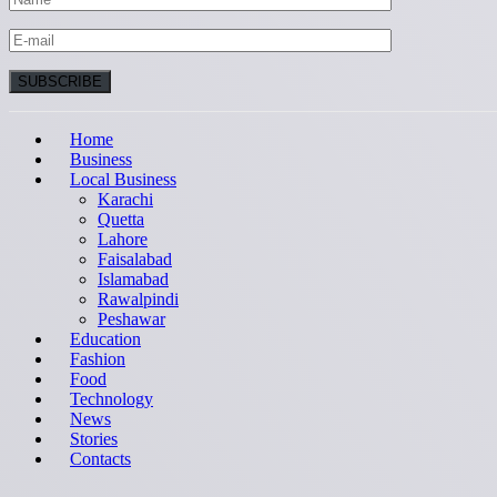
Home
Business
Local Business
Karachi
Quetta
Lahore
Faisalabad
Islamabad
Rawalpindi
Peshawar
Education
Fashion
Food
Technology
News
Stories
Contacts