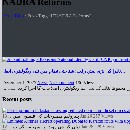
NADRA Reforms
Home Blog
›
Posts Tagged "NADRA Reforms"
نادرا کی بڑی پیش رفت: شناختی نظام میں نئی ریگولیٹری اصل…
December 1, 2025
News
No Comment
196
Views
 محفوظ بنانے کے لیے اہم ریگولیٹری اصلاحات کا اجرا کردیا ہے۔ یہ
Recent posts
پیٹرولیم مصنوعات کی قیمتوں میں…
13 Jan 26
257
Views
دبئی کراچی روٹ پر ایمریٹس کی پ…
12 Jan 26
229
Views