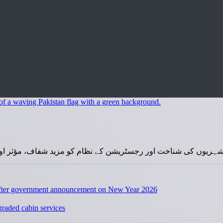
) نے شہریوں کی شناخت اور رجسٹریشن کے نظام کو مزید شفاف، مؤثر اور