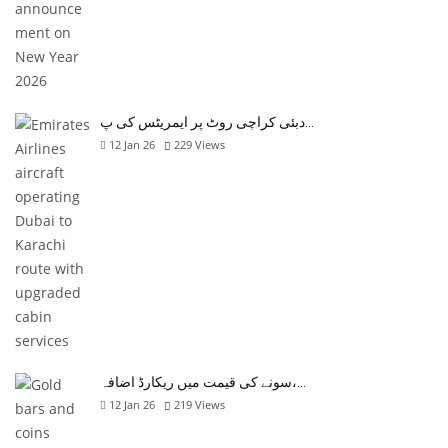
دبئی کراچی روٹ پر ایمریٹس کی پ…
12 Jan 26
229
Views
سونے کی قیمت میں ریکارڈ اضافہ،…
12 Jan 26
219
Views