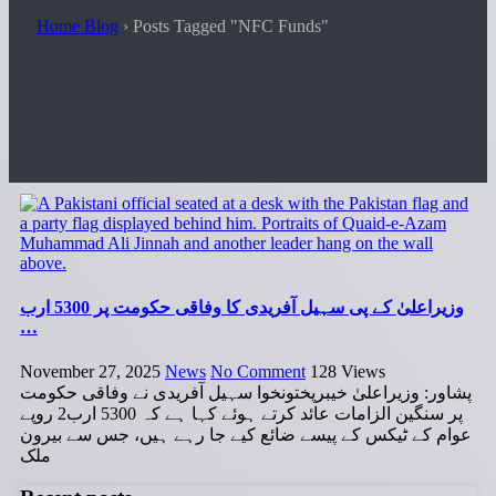
Home Blog
›
Posts Tagged "NFC Funds"
وزیراعلیٰ کے پی سہیل آفریدی کا وفاقی حکومت پر 5300 ارب
…
November 27, 2025
News
No Comment
128
Views
پشاور: وزیراعلیٰ خیبرپختونخوا سہیل آفریدی نے وفاقی حکومت
پر سنگین الزامات عائد کرتے ہوئے کہا ہے کہ 5300 ارب2 روپے
عوام کے ٹیکس کے پیسے ضائع کیے جا رہے ہیں، جس سے بیرون
ملک