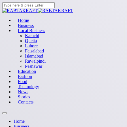
Home
Business
Local Business
Karachi
Quetta
Lahore
Faisalabad
Islamabad
Rawalpindi
Peshawar
Education
Fashion
Food
Technology
News
Stories
Contacts
Home
Business