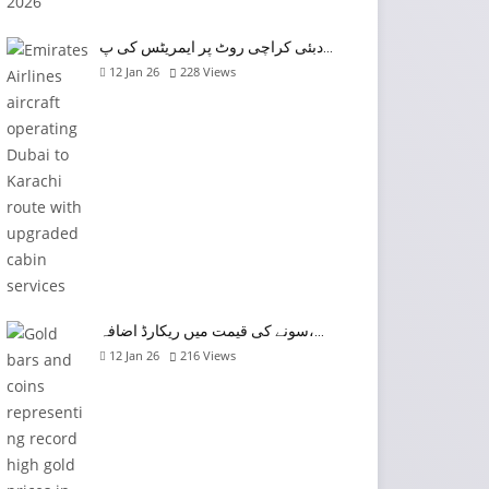
دبئی کراچی روٹ پر ایمریٹس کی پ…
12 Jan 26
228
Views
سونے کی قیمت میں ریکارڈ اضافہ،…
12 Jan 26
216
Views