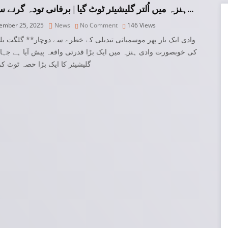
ہنزہ میں اُلتر گلیشیئر ٹوٹ گیا | برفانی تودہ گرنے سے وا…
mber 25, 2025
News
No Comment
146
Views
وادی ایک بار پھر موسمیاتی تبدیلی کے خطرے سے دوچار** گلگت بل
کی خوبصورت وادی ہنزہ میں ایک بڑا قدرتی واقعہ پیش آیا ہے جہاں 
گلیشیئر کا ایک بڑا حصہ ٹوٹ کر