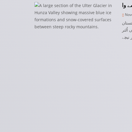
Nove
تستان
اُلتر
 نیچے