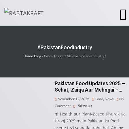
#PakistanFoodIndustry
Home Blog
›
Posts Tagged "#PakistanFoodIndustry"
Pakistan Food Updates 2025 –
Sehat, Zaiqa Aur Mehngai –…
November 12, 2025
Food
,
News
No
Comment
156
Views
🌱 Health aur Plant-Based Khurak Ka
Urooj 2025 mein Pakistan ka food
scene tezi se badal raha hai. Ab log