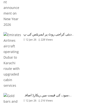
دبئی کراچی روٹ پر ایمریٹس کی پ…
12 Jan 26
228
Views
سونے کی قیمت میں ریکارڈ اضافہ،…
12 Jan 26
216
Views