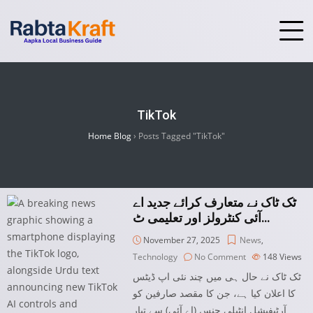
TikTok
Home Blog
›
Posts Tagged "TikTok"
ٹک ٹاک نے متعارف کرائے جدید اے
آئی کنٹرولز اور تعلیمی ٹ…
November 27, 2025
News
,
Technology
No Comment
148
Views
ٹک ٹاک نے حال ہی میں چند نئی اپ ڈیٹس
کا اعلان کیا ہے، جن کا مقصد صارفین کو
آرٹیفیشل انٹیلی جنس (اے آئی) سے تیار