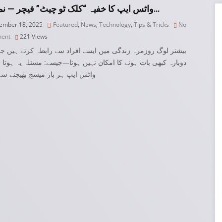
واٹس ایپ کا خفیہ “کلک ٹو چیٹ” فیچر — نمبر م…
mber 18, 2025
Featured
,
News
,
Technology
,
Tips & Tricks
No
ent
221
Views
بیشتر لوگ روزمرہ زندگی میں ایسے افراد سے رابطہ کرتے ہیں 
دوبارہ کبھی بات ہونے کا امکان نہیں ہوتا—جیسے: مسئلہ یہ ہوتا 
واٹس ایپ ہر بار میسج بھیجنے سے