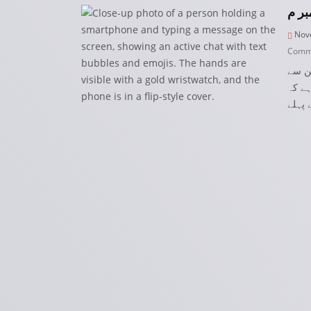
Nove
Comm
جن سے
ہے کہ
 پہلے