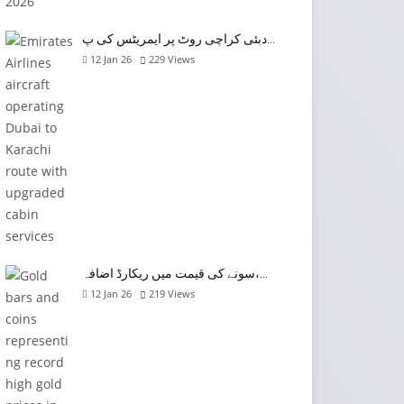
دبئی کراچی روٹ پر ایمریٹس کی پ…
12 Jan 26
229
Views
سونے کی قیمت میں ریکارڈ اضافہ،…
12 Jan 26
219
Views