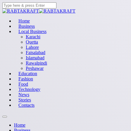
Home
Business
Local Business
Karachi
Quetta
Lahore
Faisalabad
Islamabad
Rawalpindi
Peshawar
Education
Fashion
Food
Technology
News
Stories
Contacts
Home
Business