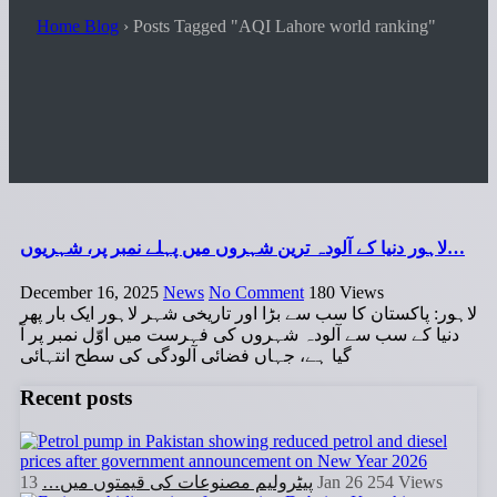
Home Blog
›
Posts Tagged "AQI Lahore world ranking"
لاہور دنیا کے آلودہ ترین شہروں میں پہلے نمبر پر، شہریوں…
December 16, 2025
News
No Comment
180
Views
لاہور: پاکستان کا سب سے بڑا اور تاریخی شہر لاہور ایک بار پھر
دنیا کے سب سے آلودہ شہروں کی فہرست میں اوّل نمبر پر آ
گیا ہے، جہاں فضائی آلودگی کی سطح انتہائی
Recent posts
پیٹرولیم مصنوعات کی قیمتوں میں…
13 Jan 26
254
Views