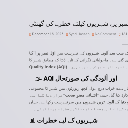
نمبر پر، شہریوں کیلئے خطرے کی گھنٹی
December 16, 2025
Syed Hassan
No Comment
18
کے
سب سے آلودہ شہروں
کی فہرست میں
اوّل نمبر پر
آ گیا
AQI اور آلودگی کی صورتحال
🌫️
ارڈ کیا گیا، جسے
“انتہائی مضرِ صحت”
و
دنیا کے آلودہ ترین شہروں
شہریوں کے لیے خطرات
📊