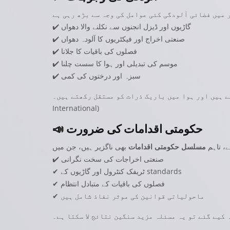
✔️ گاڑیوں اور ڈیزل انجنوں سے نکلنے والا دھواں
✔️ صنعتی اخراج اور فیکٹریوں کا آلودہ دھواں
✔️ فصلوں کی باقیات کا جلانا
✔️ موسم کی تبدیلی اور ہوا کا سست چلنا
✔️ سبزہ اور درختوں کی کمی
International
)
حکومتی اقدامات کی ضرورت
📣
، تاہم
مسلسل حکومتی اقدامات
✔️ صنعتی اخراجات کی سخت نگرانی
✔ ٹریفک کنٹرول اور گاڑیوں کے standards
✔ فصلوں کی باقیات کے متبادل انتظام
✔ ماحولیاتی قوانین کی موثر نفاذ شامل ہیں