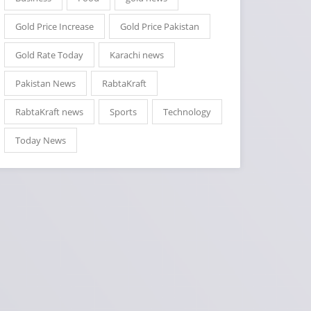
Gold Price Increase
Gold Price Pakistan
Gold Rate Today
Karachi news
Pakistan News
RabtaKraft
RabtaKraft news
Sports
Technology
Today News