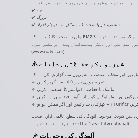
بچے
✔️
بزرگ
✔️
سانس، دل یا صحت کے مسائل سے دوچار افراد
✔️
ہو کر
خطرناک اثرات
PM2.5
ماہرین صحت کا کہنا ہے کہ
وں میں جلن اور دیگر پیچیدگیاں پیدا ہو سکتی ہیں۔
(
www.ndtv.com
)
شہریوں کو حفاظتی ہدایات
⚠️
🔹 غیر ضروری باہر نکلنے سے گریز کریں
🔹 ماسک یا حفاظتی ڈیوائسز کا استعمال کریں
، بزرگوں اور بیمار لوگوں کو زیادہ آلودہ فضا میں نہ رکھیں
Air Pur استعمال کریں
ونکہ موجودہ آلودگی کی سطح عالمی ادارہ صحت (WHO) کے حفاظتی معیار سے کئی
)
The News International
گنا زیادہ خطرناک ہے۔ (
آلودگی کی وجوہات
📌