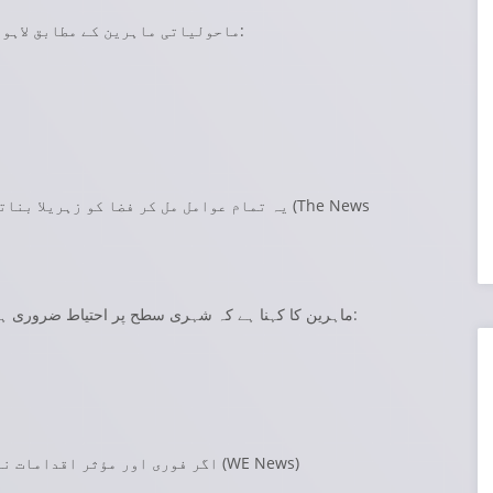
ماحولیاتی ماہرین کے مطابق لاہور میں فضائی آلودگی کئی عوامل کی وجہ سے بڑھ رہی ہے:
The News
یہ تمام عوامل مل کر فضا کو زہریلا بناتے ہیں اور ہوا میں باریک ذرات کو مستقل رکھتے ہیں۔ (
بھی ناگزیر ہیں، جن میں:
ماہرین کا کہنا ہے کہ شہری سطح پر احتیاط ضروری ہے
)
WE News
اگر فوری اور مؤثر اقدامات نہ کیے گئے تو یہ مسئلہ مزید سنگین نتائج لا سکتا ہے۔ (