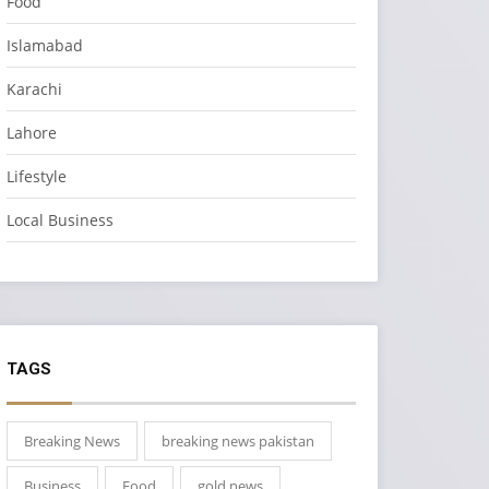
Food
Islamabad
Karachi
Lahore
Lifestyle
Local Business
TAGS
Breaking News
breaking news pakistan
Business
Food
gold news