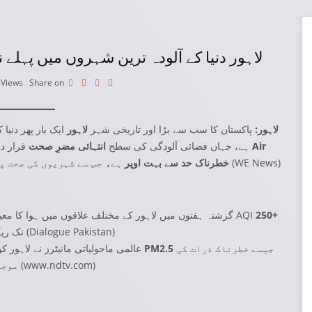
لاہور دنیا کے آلودہ ترین شہروں میں پہلے 
1
Views
Share on
لاہور:
پاکستان کا سب سے بڑا اور تاریخی شہر
لاہور
ایک بار پھر دنیا 
Air
قرار دی گئی ہے۔ ماحولیاتی نگرانی کے تازہ ڈیٹا کے مطابق شہر کا
ہے، جہاں فضائی آلودگی کی سطح
انتہائی مضرِ صحت
)
WE News
ہے، جس سے شہریوں کی صحت پر شدید اثرات مرتب ہو رہے ہیں۔ (
Quality Index (AQI) خطرناک حد سے بہت اوپر
250+
گزشتہ ہفتوں میں لاہور کے مختلف علاقوں میں ہوا کا معیار بہت خراب درج ہوا۔ کچھ رپورٹوں میں شہر کا مجموعی AQI
)
Dialogue Pakistan
قرار دیا گیا ہے۔ (
تک ریک
جیسے خطرناک ذرات کی
PM2.5
میں سرفہرست رکھا ہے، جہاں
عالمی ماحولیاتی مانیٹرز نے لاہور ک
)
www.ndtv.com
موجودگی انسانی صحت کے لیے سنگین خطرات پیدا کرتی ہے۔ (