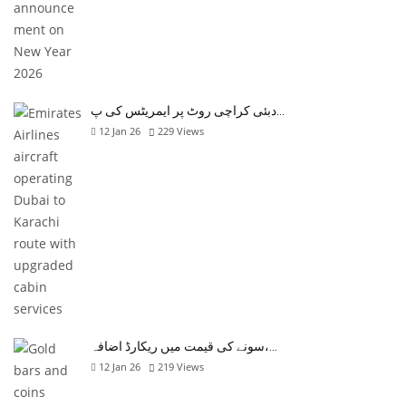
دبئی کراچی روٹ پر ایمریٹس کی پ…
12 Jan 26
229
Views
سونے کی قیمت میں ریکارڈ اضافہ،…
12 Jan 26
219
Views