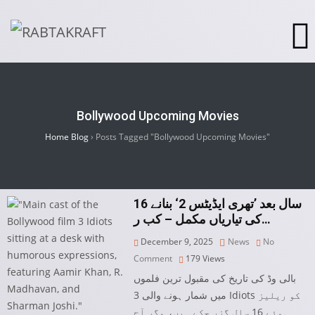
Bollywood Upcoming Movies
Home Blog
›
Posts Tagged "Bollywood Upcoming Movies"
16 سال بعد ’تھری ایڈیٹس 2‘ بنانے
کی تیاریاں مکمل – کب ر…
December 9, 2025
News
No
Comment
179
Views
بالی وڈ کی تاریخ کی مقبول ترین فلموں
میں شمار ہونے والی 3 Idiots کو ریلیز
ہوئے 16 سال گزر چکے ہیں، مگر آج